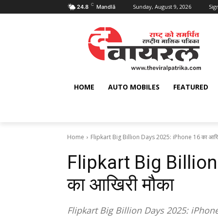
C
Sunday, August 9, 2026
Sign
24.8
Mandlā
HOME
AUTO MOBILES
FEATURED
Home
Flipkart Big Billion Days 2025: iPhone 16 का आखि
Flipkart Big Billi
का आखिरी मौका
Flipkart Big Billion Days 2025: iPhone