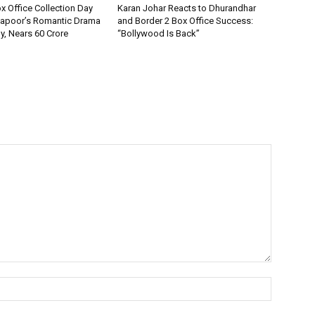
 Office Collection Day
Karan Johar Reacts to Dhurandhar
Kapoor’s Romantic Drama
and Border 2 Box Office Success:
, Nears ₹60 Crore
“Bollywood Is Back”
Name:*