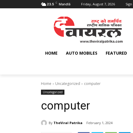
C
Friday, August 7, 2026
Sign 
23.5
Mandlā
HOME
AUTO MOBILES
FEATURED
Home
Uncategorized
computer
Uncategorized
computer
By
TheViral Patrika
February 1, 2024