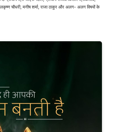
ालकृष्ण चौधरी, मनीष शर्मा, राजा ठाकुर और अलग- अलग विषयों के