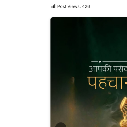
Post Views:
426