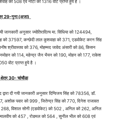
वाह को 508 एवं नोटा को 1316 वोट प्राप्‍त हुये है ।
्षेत्र 29-गुना (अजा)
यी जानकारी अनुसार ज्‍योतिरादित्‍य मा. सिंधिया को 124494,
िंह को 37597, कन्‍छेदी लाल कुशवाहा को 371, एडवोकेट करन सिंह
ीष श्रीवास्‍तव को 376, मोहम्‍मद जावेद अंसारी को 86, किसन
मोहन को 114, महेन्‍द्र जैन भैयन को 190, मोहन को 177, राकेश
0 वोट प्राप्‍त हुये है ।
्षेत्र 30- चांचौड़ा
 द्वारा दी गयी जानकारी अनुसार दिग्विजय सिंह को 78356, डॉ.
77, अशोक पवार को 999 , जितेन्‍द्र सिंह को 770, दिनेश राजावत
को 268, विशाल सोनी (एडवोकेट) को 502 , अनिल को 262, अनिल
म मालवीय को 457 , रोडमल को 564 , सुनील भील को 608 एवं