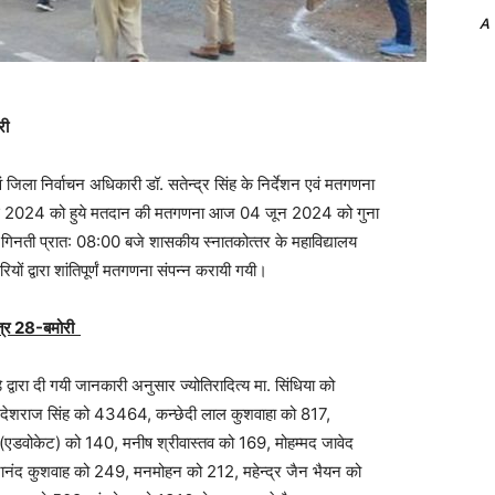
A
री
ं जिला निर्वाचन अधिकारी डॉ. सतेन्‍द्र सिंह के निर्देशन एवं मतगणना
 07 मई 2024 को हुये मतदान की मतगणना आज 04 जून 2024 को गुना
 की गिनती प्रात: 08:00 बजे शासकीय स्‍नातकोत्‍तर के महाविद्यालय
ों द्वारा शांतिपूर्णं मतगणना संपन्‍न करायी गयी।
षेत्र 28-बमोरी
्वारा दी गयी जानकारी अनुसार ज्‍योतिरादित्‍य मा. सिंधिया को
 देशराज सिंह को 43464, कन्‍छेदी लाल कुशवाहा को 817,
डवोकेट) को 140, मनीष श्रीवास्‍तव को 169, मोहम्‍मद जावेद
ंद कुशवाह को 249, मनमोहन को 212, महेन्‍द्र जैन भैयन को