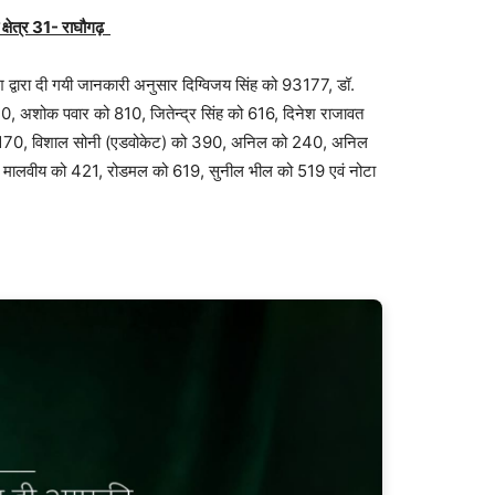
क्षेत्र 31- राघौगढ़
द्वारा दी गयी जानकारी अनुसार दिग्विजय सिंह को 93177, डॉ.
40, अशोक पवार को 810, जितेन्‍द्र सिंह को 616, दिनेश राजावत
को 170, विशाल सोनी (एडवोकेट) को 390, अनिल को 240, अनिल
म मालवीय को 421, रोडमल को 619, सुनील भील को 519 एवं नोटा