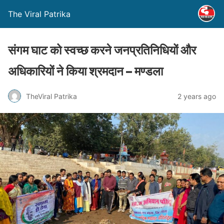
The Viral Patrika
संगम घाट को स्वच्छ करने जनप्रतिनिधियों और
अधिकारियों ने किया श्रमदान – मण्‍डला
TheViral Patrika
2 years ago