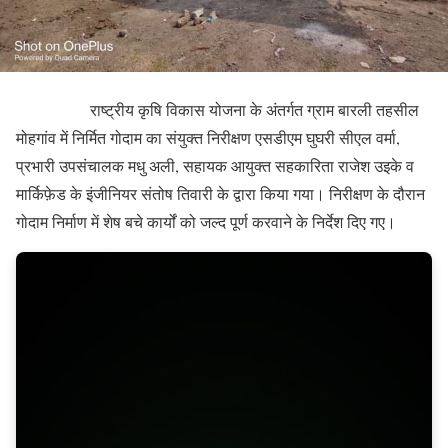
राष्ट्रीय कृषि विकास योजना के अंतर्गत ग्राम बारली तहसील
मोहगांव में निर्मित गोदाम का संयुक्त निरीक्षण एसडीएम घुघरी सीएल वर्मा,
प्रभारी उपसंचालक मधु अली, सहायक आयुक्त सहकारिता राजेश उइके व
मार्किफ़ेड के इंजीनियर संतोष तिवारी के द्वारा किया गया। निरीक्षण के दौरान
गोदाम निर्माण में शेष बचे कार्यों को जल्द पूर्ण करवाने के निर्देश दिए गए।