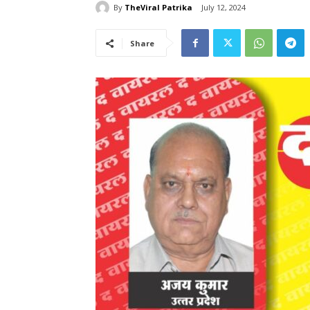
By
TheViral Patrika
July 12, 2024
Share