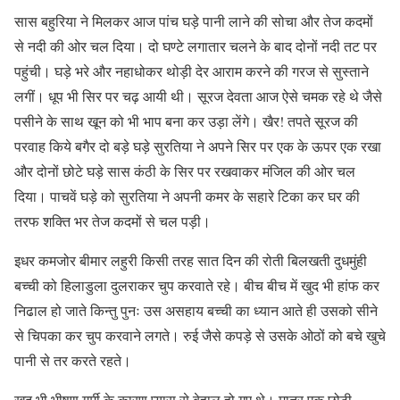
सास बहुरिया ने मिलकर आज पांच घड़े पानी लाने की सोचा और तेज कदमों
से नदी की ओर चल दिया। दो घण्टे लगातार चलने के बाद दोनों नदी तट पर
पहुंची। घड़े भरे और नहाधोकर थोड़ी देर आराम करने की गरज से सुस्ताने
लगीं। धूप भी सिर पर चढ़ आयी थी। सूरज देवता आज ऐसे चमक रहे थे जैसे
पसीने के साथ खून को भी भाप बना कर उड़ा लेंगे। खैर! तपते सूरज की
परवाह किये बगैर दो बड़े घड़े सुरतिया ने अपने सिर पर एक के ऊपर एक रखा
और दोनों छोटे घड़े सास कंठी के सिर पर रखवाकर मंजिल की ओर चल
दिया। पाचवें घड़े को सुरतिया ने अपनी कमर के सहारे टिका कर घर की
तरफ शक्ति भर तेज कदमों से चल पड़ी।
इधर कमजोर बीमार लहुरी किसी तरह सात दिन की रोती बिलखती दुधमुंही
बच्ची को हिलाडुला दुलराकर चुप करवाते रहे। बीच बीच में खुद भी हांफ कर
निढाल हो जाते किन्तु पुनः उस असहाय बच्ची का ध्यान आते ही उसको सीने
से चिपका कर चुप करवाने लगते। रुई जैसे कपड़े से उसके ओठों को बचे खुचे
पानी से तर करते रहते।
खुद भी भीषण गर्मी के कारण प्यास से बेहाल हो गए थे। मात्र एक छोटी