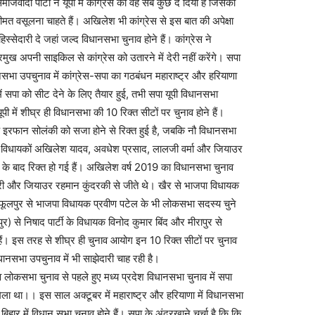
ादी पार्टी ने यूपी में कांग्रेस को वह सब कुछ दे दिया है जिसकी
 वसूलना चाहते हैं। अखिलेश भी कांग्रेस से इस बात की अपेक्षा
 हिस्सेदारी दे जहां जल्द विधानसभा चुनाव होने हैं। कांग्रेस ने
रमुख अपनी साइकिल से कांग्रेस को उतारने में देरी नहीं करेंगे। सपा
धानसभा उपचुनाव में कांग्रेस-सपा का गठबंधन महाराष्ट्र और हरियाणा
में सपा को सीट देने के लिए तैयार हुई, तभी सपा यूपी विधानसभा
ूपी में शीघ्र ही विधानसभा की 10 रिक्त सीटों पर चुनाव होने हैं।
इरफान सोलंकी को सजा होने से रिक्त हुई है, जबकि नौ विधानसभा
 विधायकों अखिलेश यादव, अवधेश प्रसाद, लालजी वर्मा और जियाउर
 के बाद रिक्त हो गई हैं। अखिलेश वर्ष 2019 का विधानसभा चुनाव
री और जियाउर रहमान कुंदरकी से जीते थे। खैर से भाजपा विधायक
 फूलपुर से भाजपा विधायक प्रवीण पटेल के भी लोकसभा सदस्य चुने
र) से निषाद पार्टी के विधायक विनोद कुमार बिंद और मीरापुर से
ं। इस तरह से शीघ्र ही चुनाव आयोग इन 10 रिक्त सीटों पर चुनाव
ानसभा उपचुनाव में भी साझेदारी चाह रही है।
 लोकसभा चुनाव से पहले हुए मध्य प्रदेश विधानसभा चुनाव में सपा
मिला था।। इस साल अक्टूबर में महाराष्ट्र और हरियाणा में विधानसभा
 बिहार में विधान सभा चुनाव होने हैं। सपा के अंदरखाने चर्चा है कि कि