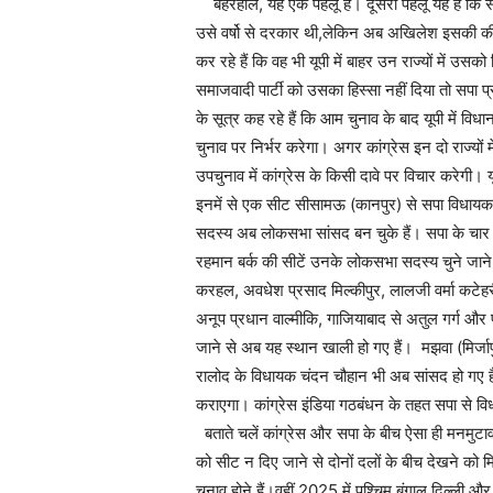
बहरहाल, यह एक पहलू है। दूसरा पहलू यह है कि समाजव
उसे वर्षो से दरकार थी,लेकिन अब अखिलेश इसकी कीमत
कर रहे हैं कि वह भी यूपी में बाहर उन राज्यों में उसको
समाजवादी पार्टी को उसका हिस्सा नहीं दिया तो सपा प्
के सूत्र कह रहे हैं कि आम चुनाव के बाद यूपी में वि
चुनाव पर निर्भर करेगा। अगर कांग्रेस इन दो राज्यों 
उपचुनाव में कांग्रेस के किसी दावे पर विचार करेगी। य
इनमें से एक सीट सीसामऊ (कानपुर) से सपा विधायक 
सदस्य अब लोकसभा सांसद बन चुके हैं। सपा के चार
रहमान बर्क की सीटें उनके लोकसभा सदस्य चुने जाने
करहल, अवधेश प्रसाद मिल्कीपुर, लालजी वर्मा कटेह
अनूप प्रधान वाल्मीकि, गाजियाबाद से अतुल गर्ग और
जाने से अब यह स्थान खाली हो गए हैं। मझवा (मिर्जापु
रालोद के विधायक चंदन चौहान भी अब सांसद हो गए है
कराएगा। कांग्रेस इंडिया गठबंधन के तहत सपा से विध
बताते चलें कांग्रेस और सपा के बीच ऐसा ही मनमुटाव
को सीट न दिए जाने से दोनों दलों के बीच देखने को 
चुनाव होने हैं।वहीं 2025 में पश्चिम बंगाल,दिल्ली और