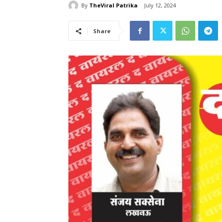
By
TheViral Patrika
July 12, 2024
Share