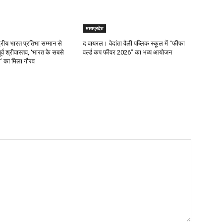
मध्यप्रदेश
्रीय भारत प्रतिभा सम्मान से
द वायरल। वेदांता वैली पब्लिक स्कूल में “फीफा
र्व श्रीवास्तव, ‘भारत के सबसे
वर्ल्ड कप फीवर 2026” का भव्य आयोजन
ता’ का मिला गौरव