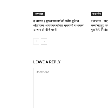
मध्यप्रदेश
मध्यप्रदेश
द वायरल। मुख्यालय मार्ग की गर्रीया पुलिया
द वायरल। राष्ट
क्षतिग्रस्त, आवागमन बाधित; ग्रामीणों ने आमरण
सम्मानित हुए अपू
अनशन की दी चेतावनी
युवा विधि निर्मा
LEAVE A REPLY