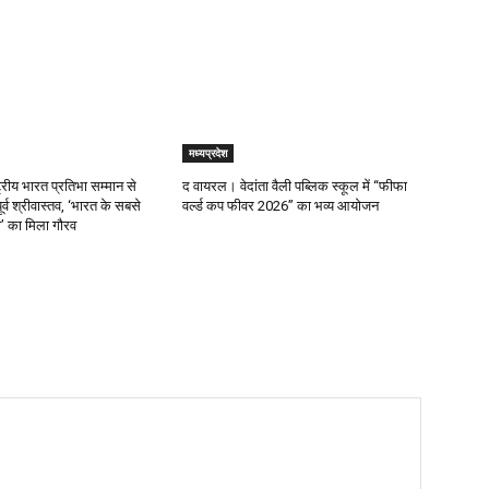
मध्यप्रदेश
्रीय भारत प्रतिभा सम्मान से
द वायरल। वेदांता वैली पब्लिक स्कूल में “फीफा
र्व श्रीवास्तव, ‘भारत के सबसे
वर्ल्ड कप फीवर 2026” का भव्य आयोजन
ता’ का मिला गौरव