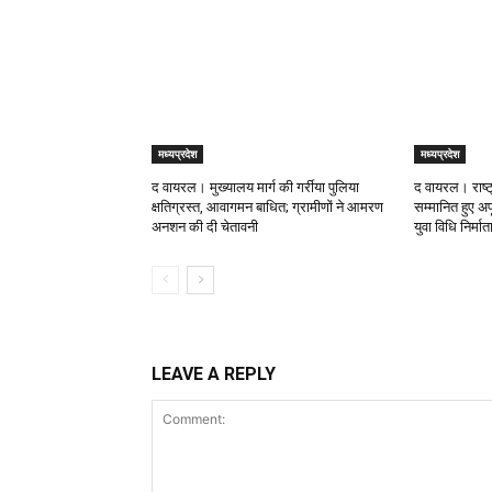
मध्यप्रदेश
मध्यप्रदेश
द वायरल। मुख्यालय मार्ग की गर्रीया पुलिया
द वायरल। राष्ट
क्षतिग्रस्त, आवागमन बाधित; ग्रामीणों ने आमरण
सम्मानित हुए अपू
अनशन की दी चेतावनी
युवा विधि निर्मा
LEAVE A REPLY