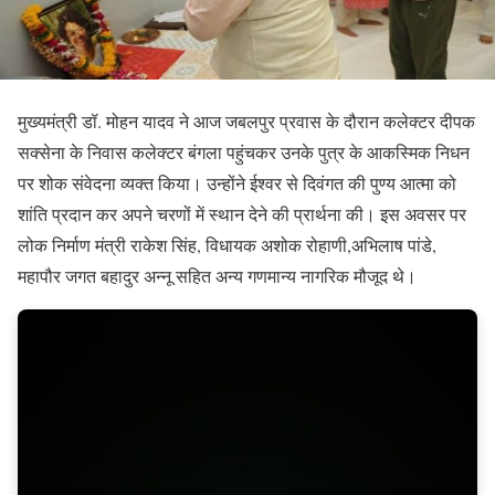
मुख्‍यमंत्री डॉ. मोहन यादव ने आज जबलपुर प्रवास के दौरान कलेक्‍टर दीपक
सक्‍सेना के निवास कलेक्‍टर बंगला पहुंचकर उनके पुत्र के आकस्‍मिक निधन
पर शोक संवेदना व्‍यक्‍त किया। उन्‍होंने ईश्‍वर से दिवंगत की पुण्‍य आत्‍मा को
शांति प्रदान कर अपने चरणों में स्‍थान देने की प्रार्थना की। इस अवसर पर
लोक निर्माण मंत्री राकेश सिंह, विधायक अशोक रोहाणी,अभिलाष पांडे,
महापौर जगत बहादुर अन्‍नू सहित अन्‍य गणमान्‍य नागरिक मौजूद थे।