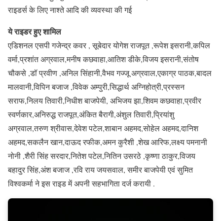
राइडर्स के लिए नाश्ते आदि की व्यवस्था की गई
ये राइडर हुए शामिल
एडिशनल एसपी गजेन्द्र कवर , सूबेदार योगेश राजपूत ,रूपेश इसरानी,कपिल
वर्मा,प्रशांत अग्रवाल,मनीष कछवाहा,आतिश डीके,विजय इसरानी,संतोष
चौकसे ,डॉ प्रवीण ,अनिल सिंहानी,वैभव गज्जू अग्रवाल,एकाग्र पाठक,बादल
मालवानी,विपिन बजाज ,विवेक अम्पुरी,सिद्धार्थ अग्निहोत्री,प्रस्सन
सराफ,निलय तिवारी,निधीश बाजपेयी, अभिजय झा,शिवम कछवाहा,प्रवीर
स्वर्णकार,अनिरुद्ध राजपूत,अंकित बैरागी,अंशुल तिवारी,प्रियांशु
अग्रवाल,तरुण श्रीवास,देवेश पटेल,शाबान अहमद,सोहेल अहमद,दानिश
अहमद,सकलैन खान,दाऊद रफीक,अमन कुरैशी ,शेख आरिफ,लक्ष्य पमनानी
नोनी ,शैरी सिंह सरदार,नितेश पटेल,नितिन उसरठे ,कृष्णा ठाकुर,विजय
बहादुर सिंह,अंश बजाज ,रवि राय जयसवाल, समीर बाजपेयी एवं सुमित
विश्वकर्मा ने इस राइड में अपनी सहभागिता दर्ज करायी .