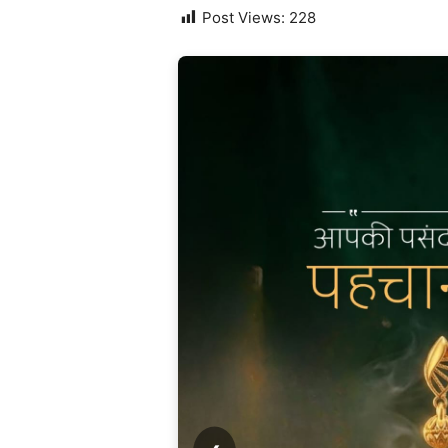
Post Views:
228