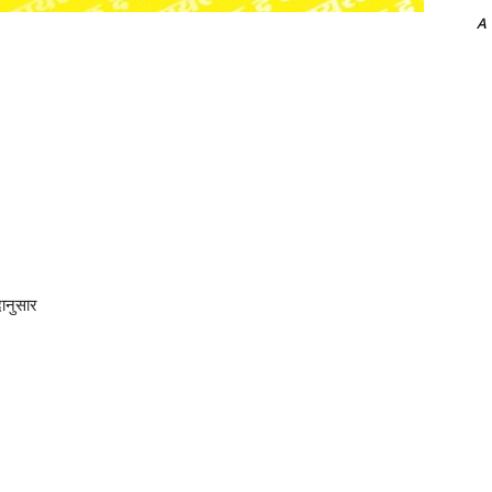
A
ानुसार