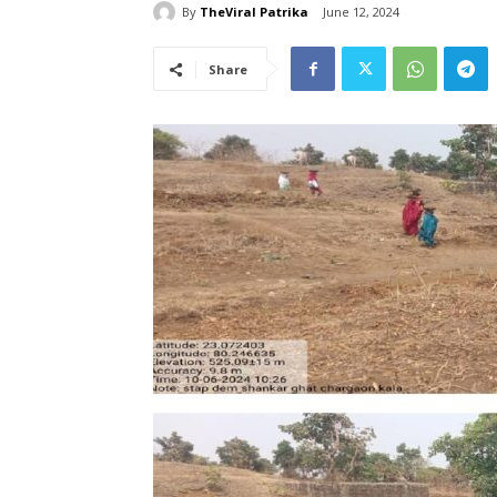
By
TheViral Patrika
June 12, 2024
Share