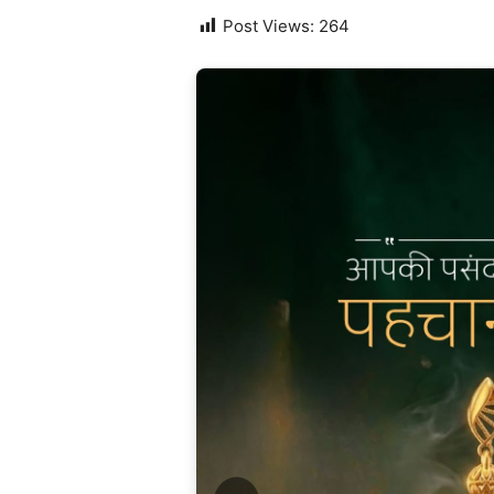
Post Views:
264