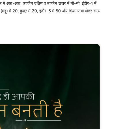
पुर में आठ-आठ, उज्जैन दक्षिण व उज्जैन उत्तर में नौ-नौ, इंदौर-1 में
 (महू) में 20, हुजूर में 29, इंदौर-5 में 50 और विधानसभा क्षेत्र राऊ