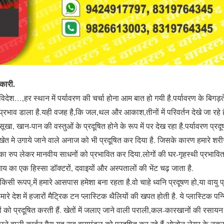
िकारी.
विदेश…,हर स्थान में पर्यावरण की चर्चा होना आम बात हो गयी है.पर्यावरण के बिगड़त
 प्रभाव डाला है.यही वजह है,कि जल,थल और आकाश,तीनों में परिवर्तन देखे जा रहे ह
ूखा, खान-पान की वस्तुओं के प्रदूषित होने के रूप में पर देख रहा है.पर्यावरण प्र
 मे उगाये जाने वाले अनाज को भी प्रदूषित कर दिया है. जिसके कारण हमारे शरीर म
ा का रुप लेकर मानवीय साधनों को प्रभावित कर दिया.लोगों की घर-गृहस्थी प्रभावित 
य का एक हिस्सा डॉक्टरों, दवाइयों और अस्पतालों की भेंट चढ़ जाता है.
किसी रूपप्,में हमारे आसपास हमेशा बना रहता है.वो चाहे ध्वनि प्रदूषण हो,या वायु
मारे देश में हजारों मैट्रिक टन प्लास्टिक थैलियों की खपत होती है. ये प्लास्टिक प
नों को प्रदूषित करती हैं. खेतों में जलाए जाने वाली पराली,कल-कारखानों की रसायन
लने वाली कार्बन गैस,यह सब वायुमंडल को प्रदूषित कर रहे हैं.ओजोन लेयर के नुक