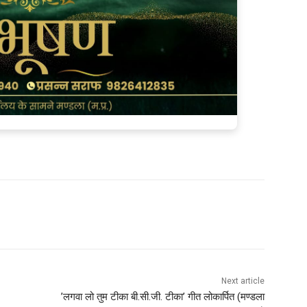
Next article
’लगवा लो तुम टीका बी.सी.जी. टीका’ गीत लोकार्पित (मण्‍डला