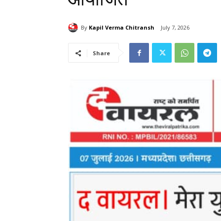
By
Kapil Verma Chitransh
July 7, 2026
Share