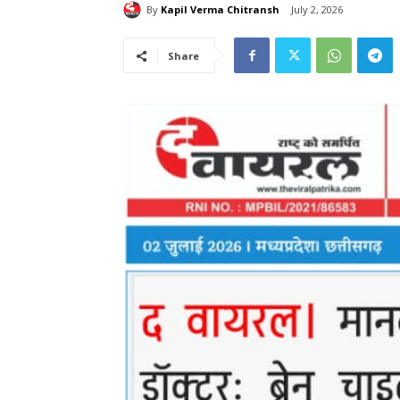
By
Kapil Verma Chitransh
July 2, 2026
Share