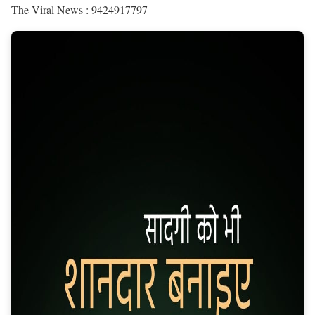
The Viral News : 9424917797