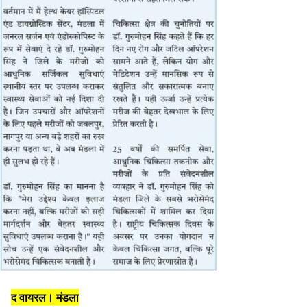
द वायरल। मंडला