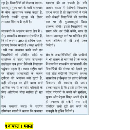
द वायरल। मंडला