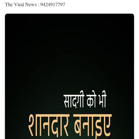
The Viral News : 9424917797