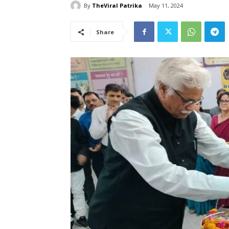
By
TheViral Patrika
May 11, 2024
Share