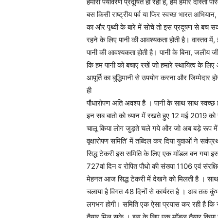
हमारा पर्यावरण प्रदूषित हो रहा है, हम हमारे दोस्तों प
बस किसी राष्ट्रीय पर्व या फिर स्वच्छ भारत अभियान,
का और पृथ्वी के बारे में सोचे तो इस प्रदूषण से बच सक
रहने के लिए पानी की आवश्यकता होती है। वास्तव में
पानी की आवश्यकता होती है। पानी के बिना, जलीय जी
कि हम पानी को बचाए रखें जो हमारे स्थायित्व के लि
आपूर्ति का बुद्धिमानी से उपयोग करना और जिम्मेदार 
ही
पौधारोपण अति अवश्य है । पानी के साथ साथ स्वच्छ हव
इन सब बातो को ध्यान में रखते हुए 12 मई 2019 को नगर
चालू किया लोग जुड़ते चले गये और जो अब बड़े रूप में 
वृक्षारोपण समिति’ में तब्दिल कर दिया युवाओं ने सर्व
सिद्ध टेकरी इस समिति के लिए एक माॅडल बन गया इस ल
727वां दिन व रोपित पौधो की संख्या 1106 एवं संरक
मेहनत आज सिद्ध टेकरी में देखने को मिलती है । स
चलाया है विगत 48 दिनों से कार्यरत है । अब तक कुंभ
लगभग होगी। समिति एक ऐसा प्रयास कर रही है कि स्वयं 
तैयार मिल सके । इस के लिए एक माॅंडल तैयार किया 