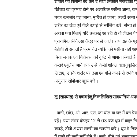
शीतल पेय पिलाना बंद कर दें तथा तत्काल नजदीकी प
खिंचाव का प्रभाव होने पर अत्यधिक पसीना आना, कमज
नब्ज कमजोर पड़ जाना, मूर्छित हो जाना, उल्टी आना
शरीर का ठंडा एवं गीले कपड़े से स्पंजिंग करें, संभव 
अथवा पना पिलाएं यदि उबकाई आ रही हो तो शीतल पेय 
प्राथमिक चिकित्सा केंद्र पर ले जाएं। ताप दाह के प
बेहोशी हो सकती है प्रभावित व्यक्ति को पसीना नहीं 
चिंता जनक एवं चिकित्सा की दृष्टि से आपात स्थिति ह
कराएं एंबुलेंस आने तक उन्हें किसी शीतल वातानुकूलित
लिटाएं, उनके शरीर पर ठंडा एवं गीले कपड़े से स्पंजिं
अनुसार सीपीआर शुरू करें।
लू (तापघात) से बचाव हेतु निम्नलिखित सावधानियां अप
पानी, छांछ, ओ. आर. एस. का घोल या घर में बने पेय
रहें। यथा संभव दोपहर 12 से 03 बजे धूप में बाहर
कपड़े, टोपी अथवा छतरी का उपयोग करें। धूप में निक
में पानी की कमी नहीं होने दें।सूती, ढीले एवं आरामदा