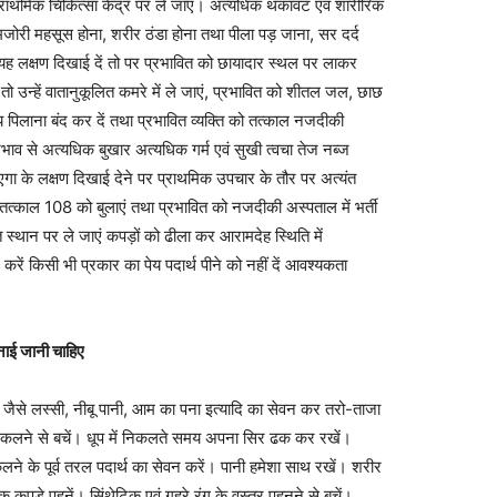
्राथमिक चिकित्सा केंद्र पर ले जाएं। अत्यधिक थकावट एवं शारीरिक
ोरी महसूस होना, शरीर ठंडा होना तथा पीला पड़ जाना, सर दर्द
 यह लक्षण दिखाई दें तो पर प्रभावित को छायादार स्थल पर लाकर
हो तो उन्हें वातानुकूलित कमरे में ले जाएं, प्रभावित को शीतल जल, छाछ
पिलाना बंद कर दें तथा प्रभावित व्यक्ति को तत्काल नजदीकी
्रभाव से अत्यधिक बुखार अत्यधिक गर्म एवं सुखी त्वचा तेज नब्ज
आएगा के लक्षण दिखाई देने पर प्राथमिक उपचार के तौर पर अत्यंत
ै तत्काल 108 को बुलाएं तथा प्रभावित को नजदीकी अस्पताल में भर्ती
 स्थान पर ले जाएं कपड़ों को ढीला कर आरामदेह स्थिति में
ग करें किसी भी प्रकार का पेय पदार्थ पीने को नहीं दें आवश्यकता
नाई जानी चाहिए
 जैसे लस्सी, नीबू पानी, आम का पना इत्यादि का सेवन कर तरो-ताजा
 निकलने से बचें। धूप में निकलते समय अपना सिर ढक कर रखें।
लने के पूर्व तरल पदार्थ का सेवन करें। पानी हमेशा साथ रखें। शरीर
यक कपड़े पहनें। सिंथेटिक एवं गहरे रंग के वस्त्र पहनने से बचें।