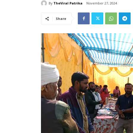
By
TheViral Patrika
November 27, 2024
Share