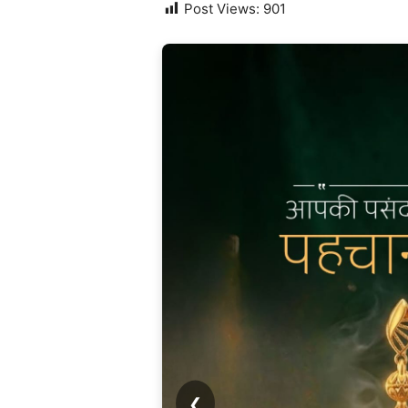
Post Views:
901
❮