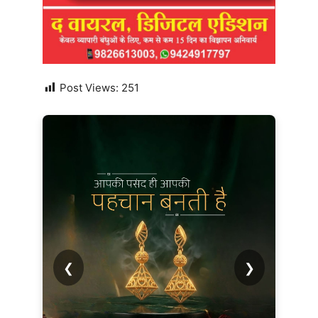
Post Views:
251
❮
❯