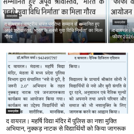
मध्यप्रदेश
मध्यप्रदेश
द वायरल। राष्ट्रीय भारत प्रतिभा सम्मान से सम्मानित हुए
अपूर्व श्रीवास्तव, ‘भारत के सबसे युवा विधि निर्माता’ का मिला
द वायरल। वेद
गौरव
फीवर 2026
मध्यप्रदेश
द वायरल। महर्षि विद्या मंदिर में पुलिस का नशा मुक्ति
अभियान, नुक्कड़ नाटक से विद्यार्थियों को किया जागरूक