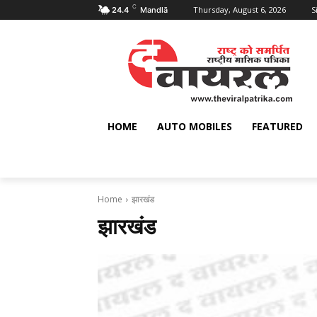
C
Thursday, August 6, 2026
S
24.4
Mandlā
HOME
AUTO MOBILES
FEATURED
Home
झारखंड
झारखंड